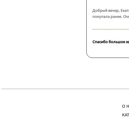
Добрый вечер, Екат
покупала ранее. Оч
Спасибо большое за
О 
КА